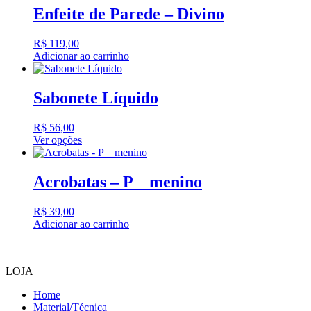
Enfeite de Parede – Divino
R$
119,00
Adicionar ao carrinho
Sabonete Líquido
R$
56,00
Ver opções
Este
produto
tem
Acrobatas – P _ menino
várias
variantes.
R$
39,00
As
Adicionar ao carrinho
opções
podem
ser
escolhidas
LOJA
na
página
Home
do
Material/Técnica