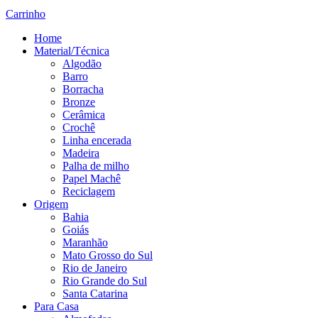
Carrinho
Home
Material/Técnica
Algodão
Barro
Borracha
Bronze
Cerâmica
Crochê
Linha encerada
Madeira
Palha de milho
Papel Machê
Reciclagem
Origem
Bahia
Goiás
Maranhão
Mato Grosso do Sul
Rio de Janeiro
Rio Grande do Sul
Santa Catarina
Para Casa