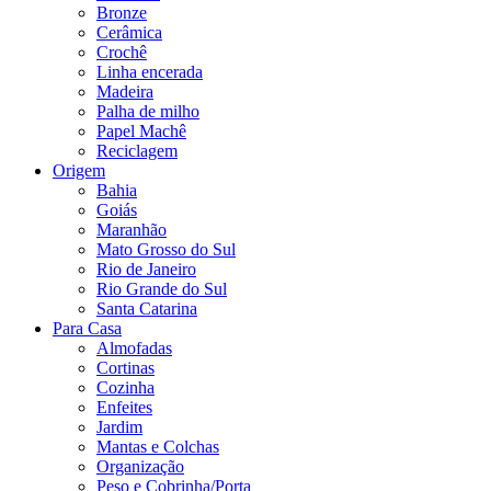
Bronze
Cerâmica
Crochê
Linha encerada
Madeira
Palha de milho
Papel Machê
Reciclagem
Origem
Bahia
Goiás
Maranhão
Mato Grosso do Sul
Rio de Janeiro
Rio Grande do Sul
Santa Catarina
Para Casa
Almofadas
Cortinas
Cozinha
Enfeites
Jardim
Mantas e Colchas
Organização
Peso e Cobrinha/Porta