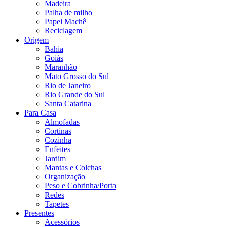
Madeira
Palha de milho
Papel Machê
Reciclagem
Origem
Bahia
Goiás
Maranhão
Mato Grosso do Sul
Rio de Janeiro
Rio Grande do Sul
Santa Catarina
Para Casa
Almofadas
Cortinas
Cozinha
Enfeites
Jardim
Mantas e Colchas
Organização
Peso e Cobrinha/Porta
Redes
Tapetes
Presentes
Acessórios