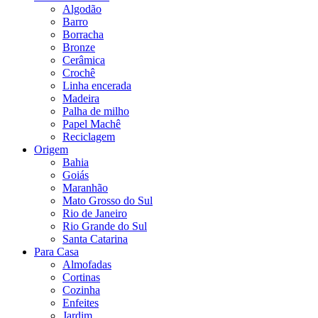
produto
Algodão
Barro
Borracha
Bronze
Cerâmica
Crochê
Linha encerada
Madeira
Palha de milho
Papel Machê
Reciclagem
Origem
Bahia
Goiás
Maranhão
Mato Grosso do Sul
Rio de Janeiro
Rio Grande do Sul
Santa Catarina
Para Casa
Almofadas
Cortinas
Cozinha
Enfeites
Jardim