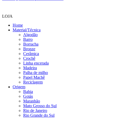
LOJA
Home
Material/Técnica
Algodão
Barro
Borracha
Bronze
Cerâmica
Crochê
Linha encerada
Madeira
Palha de milho
Papel Machê
Reciclagem
Origem
Bahia
Goiás
Maranhão
Mato Grosso do Sul
Rio de Janeiro
Rio Grande do Sul