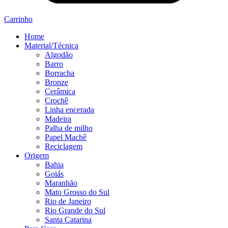
Carrinho
Home
Material/Técnica
Algodão
Barro
Borracha
Bronze
Cerâmica
Crochê
Linha encerada
Madeira
Palha de milho
Papel Machê
Reciclagem
Origem
Bahia
Goiás
Maranhão
Mato Grosso do Sul
Rio de Janeiro
Rio Grande do Sul
Santa Catarina