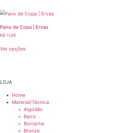
página
R$ 289,00.
R$ 249,00.
do
produto
Pano de Copa | Ervas
R$
11,90
Ver opções
Este
produto
tem
várias
LOJA
variantes.
As
Home
opções
Material/Técnica
podem
Algodão
ser
Barro
escolhidas
Borracha
na
Bronze