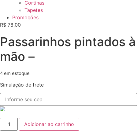
Cortinas
Tapetes
Promoções
R$
78,00
Passarinhos pintados à
mão –
4 em estoque
Simulação de frete
Passarinhos
Adicionar ao carrinho
pintados
à
mão