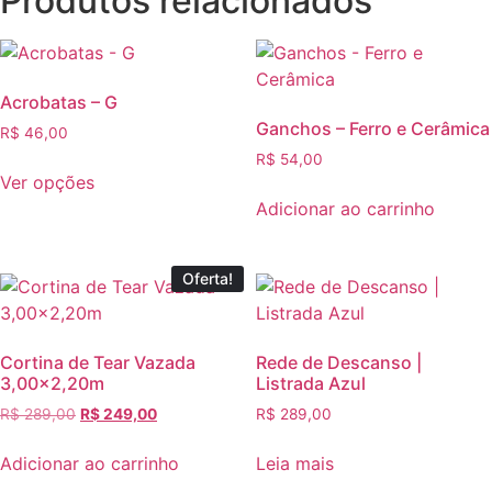
Produtos relacionados
Acrobatas – G
Ganchos – Ferro e Cerâmica
R$
46,00
R$
54,00
Ver opções
Este
Adicionar ao carrinho
produto
tem
Oferta!
várias
variantes.
As
Cortina de Tear Vazada
Rede de Descanso |
opções
3,00×2,20m
Listrada Azul
podem
O
O
R$
289,00
R$
249,00
R$
289,00
ser
preço
preço
escolhidas
original
atual
Adicionar ao carrinho
Leia mais
na
era:
é: