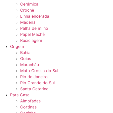
página
Cerâmica
do
Crochê
produto
Linha encerada
Madeira
Palha de milho
Papel Machê
Reciclagem
Origem
Bahia
Goiás
Maranhão
Mato Grosso do Sul
Rio de Janeiro
Rio Grande do Sul
Santa Catarina
Para Casa
Almofadas
Cortinas
Cozinha