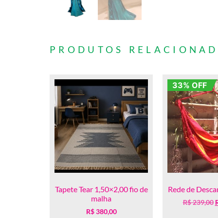
PRODUTOS RELACIONA
33% OFF
Tapete Tear 1,50×2,00 fio de
Rede de Descan
malha
R$
239,00
R$
380,00