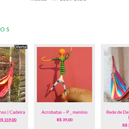
DOS
Oferta!
so | Cadeira
Acrobatas – P _ menino
Rede de De
R$
159,00
R$
39,00
R$