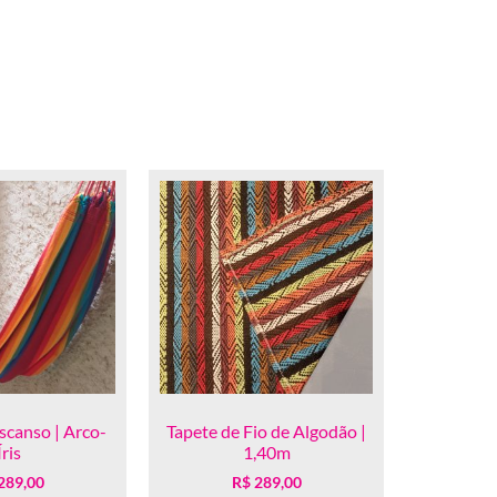
scanso | Arco-
Tapete de Fio de Algodão |
Íris
1,40m
289,00
R$
289,00