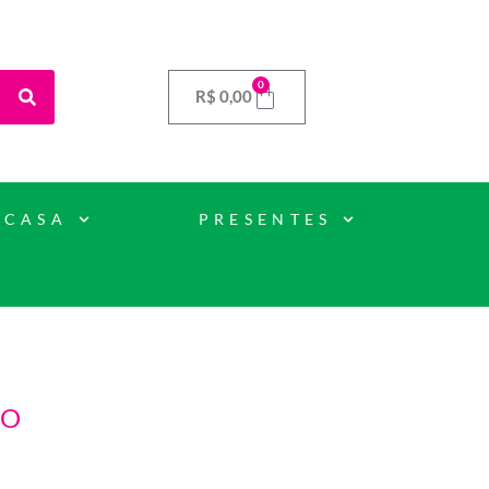
0
R$
0,00
 CASA
PRESENTES
S
HO