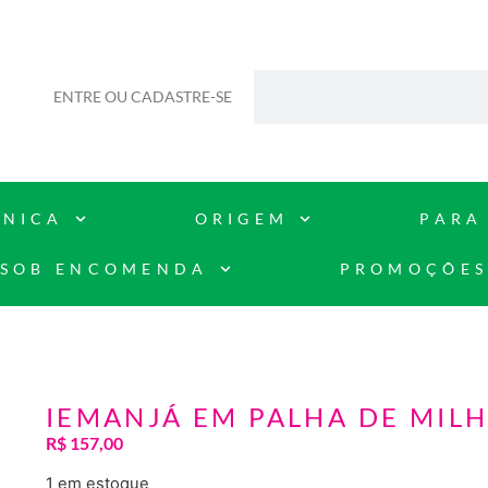
ENTRE OU CADASTRE-SE
CNICA
ORIGEM
PARA
SOB ENCOMENDA
PROMOÇÕE
IEMANJÁ EM PALHA DE MIL
R$
157,00
1 em estoque