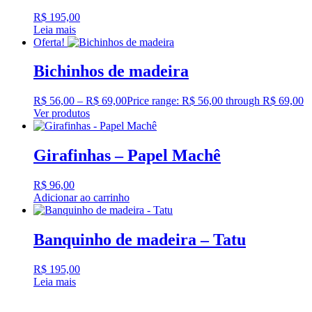
R$
195,00
Leia mais
Oferta!
Bichinhos de madeira
R$
56,00
–
R$
69,00
Price range: R$ 56,00 through R$ 69,00
Ver produtos
Girafinhas – Papel Machê
R$
96,00
Adicionar ao carrinho
Banquinho de madeira – Tatu
R$
195,00
Leia mais