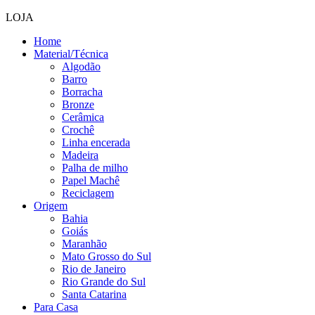
LOJA
Home
Material/Técnica
Algodão
Barro
Borracha
Bronze
Cerâmica
Crochê
Linha encerada
Madeira
Palha de milho
Papel Machê
Reciclagem
Origem
Bahia
Goiás
Maranhão
Mato Grosso do Sul
Rio de Janeiro
Rio Grande do Sul
Santa Catarina
Para Casa