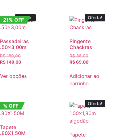
Oferta!
Oferta!
21% OFF
Passadeiras
Pingente
.50×3,00m
Chackras
R$
189,00
R$
86,00
R$
149,00
R$
69,00
Ver opções
Adicionar ao
carrinho
Oferta!
% OFF
Tapete
.80X1,50M
Tapete