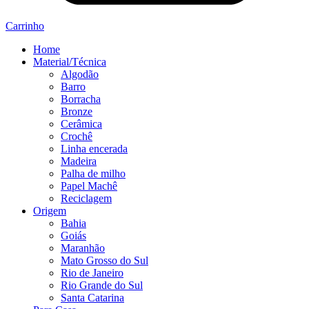
Carrinho
Home
Material/Técnica
Algodão
Barro
Borracha
Bronze
Cerâmica
Crochê
Linha encerada
Madeira
Palha de milho
Papel Machê
Reciclagem
Origem
Bahia
Goiás
Maranhão
Mato Grosso do Sul
Rio de Janeiro
Rio Grande do Sul
Santa Catarina