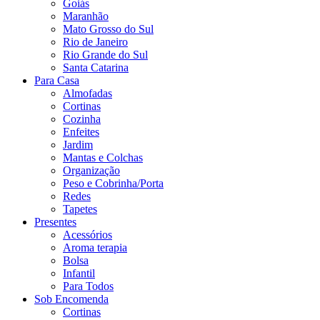
Goiás
Maranhão
Mato Grosso do Sul
Rio de Janeiro
Rio Grande do Sul
Santa Catarina
Para Casa
Almofadas
Cortinas
Cozinha
Enfeites
Jardim
Mantas e Colchas
Organização
Peso e Cobrinha/Porta
Redes
Tapetes
Presentes
Acessórios
Aroma terapia
Bolsa
Infantil
Para Todos
Sob Encomenda
Cortinas