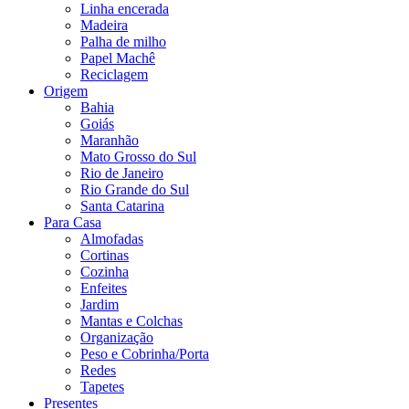
Linha encerada
Madeira
Palha de milho
Papel Machê
Reciclagem
Origem
Bahia
Goiás
Maranhão
Mato Grosso do Sul
Rio de Janeiro
Rio Grande do Sul
Santa Catarina
Para Casa
Almofadas
Cortinas
Cozinha
Enfeites
Jardim
Mantas e Colchas
Organização
Peso e Cobrinha/Porta
Redes
Tapetes
Presentes