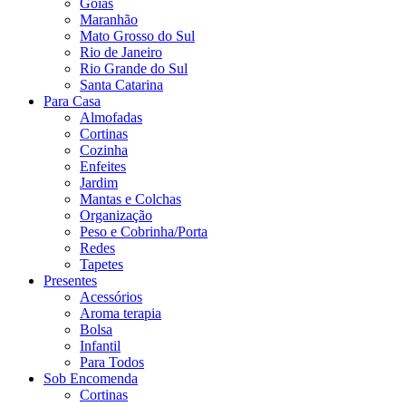
Goiás
Maranhão
Mato Grosso do Sul
Rio de Janeiro
Rio Grande do Sul
Santa Catarina
Para Casa
Almofadas
Cortinas
Cozinha
Enfeites
Jardim
Mantas e Colchas
Organização
Peso e Cobrinha/Porta
Redes
Tapetes
Presentes
Acessórios
Aroma terapia
Bolsa
Infantil
Para Todos
Sob Encomenda
Cortinas