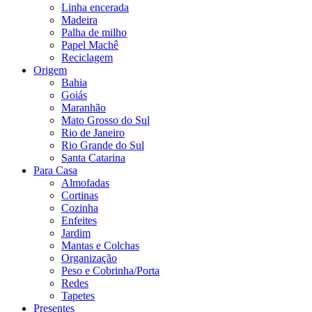
Linha encerada
Madeira
Palha de milho
Papel Machê
Reciclagem
Origem
Bahia
Goiás
Maranhão
Mato Grosso do Sul
Rio de Janeiro
Rio Grande do Sul
Santa Catarina
Para Casa
Almofadas
Cortinas
Cozinha
Enfeites
Jardim
Mantas e Colchas
Organização
Peso e Cobrinha/Porta
Redes
Tapetes
Presentes