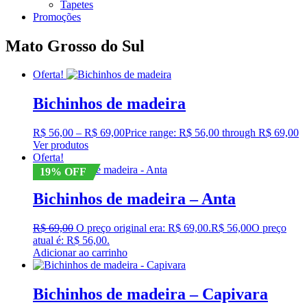
Tapetes
Promoções
Mato Grosso do Sul
Oferta!
Bichinhos de madeira
R$
56,00
–
R$
69,00
Price range: R$ 56,00 through R$ 69,00
Ver produtos
Oferta!
19% OFF
Bichinhos de madeira – Anta
R$
69,00
O preço original era: R$ 69,00.
R$
56,00
O preço
atual é: R$ 56,00.
Adicionar ao carrinho
Bichinhos de madeira – Capivara