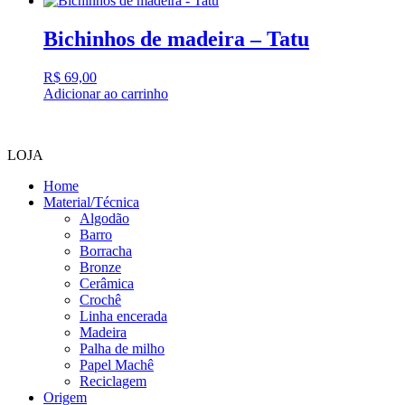
Bichinhos de madeira – Tatu
R$
69,00
Adicionar ao carrinho
LOJA
Home
Material/Técnica
Algodão
Barro
Borracha
Bronze
Cerâmica
Crochê
Linha encerada
Madeira
Palha de milho
Papel Machê
Reciclagem
Origem