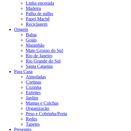
Linha encerada
Madeira
Palha de milho
Papel Machê
Reciclagem
Origem
Bahia
Goiás
Maranhão
Mato Grosso do Sul
Rio de Janeiro
Rio Grande do Sul
Santa Catarina
Para Casa
Almofadas
Cortinas
Cozinha
Enfeites
Jardim
Mantas e Colchas
Organização
Peso e Cobrinha/Porta
Redes
Tapetes
Presentes