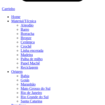
Carrinho
Home
Material/Técnica
Algodão
Barro
Borracha
Bronze
Cerâmica
Crochê
Linha encerada
Madeira
Palha de milho
Papel Machê
Reciclagem
Origem
Bahia
Goiás
Maranhão
Mato Grosso do Sul
Rio de Janeiro
Rio Grande do Sul
Santa Catarina