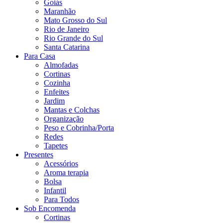
Goiás
Maranhão
Mato Grosso do Sul
Rio de Janeiro
Rio Grande do Sul
Santa Catarina
Para Casa
Almofadas
Cortinas
Cozinha
Enfeites
Jardim
Mantas e Colchas
Organização
Peso e Cobrinha/Porta
Redes
Tapetes
Presentes
Acessórios
Aroma terapia
Bolsa
Infantil
Para Todos
Sob Encomenda
Cortinas