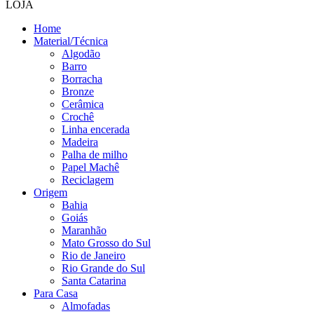
LOJA
Home
Material/Técnica
Algodão
Barro
Borracha
Bronze
Cerâmica
Crochê
Linha encerada
Madeira
Palha de milho
Papel Machê
Reciclagem
Origem
Bahia
Goiás
Maranhão
Mato Grosso do Sul
Rio de Janeiro
Rio Grande do Sul
Santa Catarina
Para Casa
Almofadas