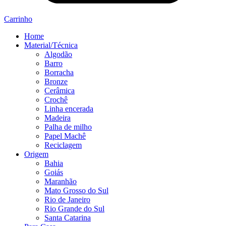
Carrinho
Home
Material/Técnica
Algodão
Barro
Borracha
Bronze
Cerâmica
Crochê
Linha encerada
Madeira
Palha de milho
Papel Machê
Reciclagem
Origem
Bahia
Goiás
Maranhão
Mato Grosso do Sul
Rio de Janeiro
Rio Grande do Sul
Santa Catarina