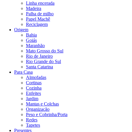
Linha encerada
Madeira
Palha de milho
Papel Machê
Reciclagem
Origem
Bahia
Goiás
Maranhão
Mato Grosso do Sul
Rio de Janeiro
Rio Grande do Sul
Santa Catarina
Para Casa
Almofadas
Cortinas
Cozinha
Enfeites
Jardim
Mantas e Colchas
Organização
Peso e Cobrinha/Porta
Redes
Tapetes
Presentes