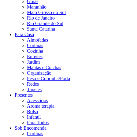
Goiás
Maranhão
Mato Grosso do Sul
Rio de Janeiro
Rio Grande do Sul
Santa Catarina
Para Casa
Almofadas
Cortinas
Cozinha
Enfeites
Jardim
Mantas e Colchas
Organização
Peso e Cobrinha/Porta
Redes
Tapetes
Presentes
Acessórios
Aroma terapia
Bolsa
Infantil
Para Todos
Sob Encomenda
Cortinas