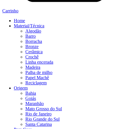
Carrinho
Home
Material/Técnica
Algodão
Barro
Borracha
Bronze
Cerâmica
Crochê
Linha encerada
Madeira
Palha de milho
Papel Machê
Reciclagem
Origem
Bahia
Goiás
Maranhão
Mato Grosso do Sul
Rio de Janeiro
Rio Grande do Sul
Santa Catarina