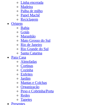
Linha encerada
Madeira
Palha de milho
Papel Machê
Reciclagem
Origem
Bahia
Goiás
Maranhão
Mato Grosso do Sul
Rio de Janeiro
Rio Grande do Sul
Santa Catarina
Para Casa
Almofadas
Cortinas
Cozinha
Enfeites
Jardim
Mantas e Colchas
Organização
Peso e Cobrinha/Porta
Redes
Tapetes
Presentes