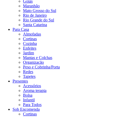
Goiás
Maranhão
Mato Grosso do Sul
Rio de Janeiro
Rio Grande do Sul
Santa Catarina
Para Casa
Almofadas
Cortinas
Cozinha
Enfeites
Jardim
Mantas e Colchas
Organização
Peso e Cobrinha/Porta
Redes
Tapetes
Presentes
Acessórios
Aroma terapia
Bolsa
Infantil
Para Todos
Sob Encomenda
Cortinas