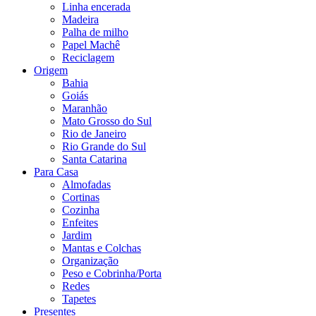
Linha encerada
Madeira
Palha de milho
Papel Machê
Reciclagem
Origem
Bahia
Goiás
Maranhão
Mato Grosso do Sul
Rio de Janeiro
Rio Grande do Sul
Santa Catarina
Para Casa
Almofadas
Cortinas
Cozinha
Enfeites
Jardim
Mantas e Colchas
Organização
Peso e Cobrinha/Porta
Redes
Tapetes
Presentes