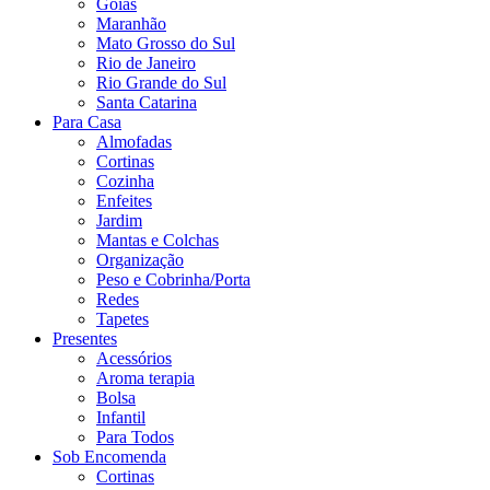
Goiás
Maranhão
Mato Grosso do Sul
Rio de Janeiro
Rio Grande do Sul
Santa Catarina
Para Casa
Almofadas
Cortinas
Cozinha
Enfeites
Jardim
Mantas e Colchas
Organização
Peso e Cobrinha/Porta
Redes
Tapetes
Presentes
Acessórios
Aroma terapia
Bolsa
Infantil
Para Todos
Sob Encomenda
Cortinas